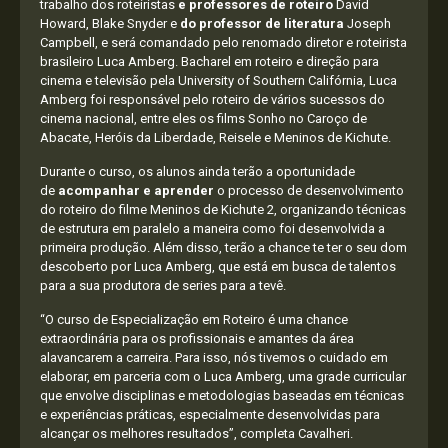
trabalho dos roteiristas
e professores de roteiro
David
Howard, Blake Snyder e
do professor de literatura
Joseph
Campbell, e será comandado pelo renomado diretor e roteirista
brasileiro Luca Amberg. Bacharel em roteiro e direção para
cinema e televisão pela University of Southern Califórnia, Luca
Amberg foi responsável pelo roteiro de vários sucessos do
cinema nacional, entre eles os films Sonho no Caroço de
Abacate, Heróis da Liberdade, Reisele e Meninos de Kichute.
Durante o curso, os alunos ainda terão a oportunidade
de
acompanhar e aprender
o processo de desenvolvimento
do roteiro do filme Meninos de Kichute 2, organizando técnicas
de estrutura em paralelo a maneira como foi desenvolvida a
primeira produção. Além disso, terão a chance te ter o seu dom
descoberto por Luca Amberg, que está em busca de talentos
para a sua produtora de series para a tevê.
“O curso de Especialização em Roteiro é uma chance
extraordinária para os profissionais e amantes da área
alavancarem a carreira. Para isso, nós tivemos o cuidado em
elaborar, em parceria com o Luca Amberg, uma grade curricular
que envolve disciplinas e metodologias baseadas em técnicas
e experiências práticas, especialmente desenvolvidas para
alcançar os melhores resultados”, completa Cavalheri.