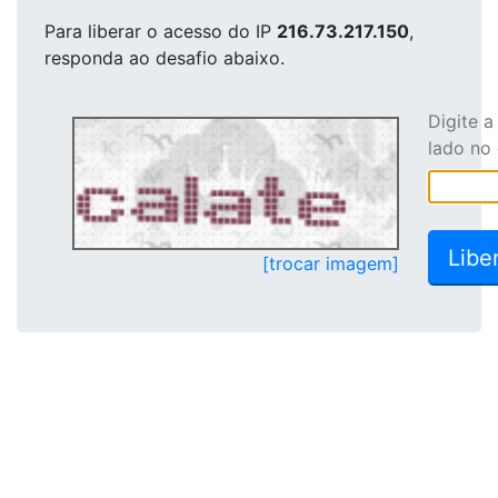
Para liberar o acesso
do IP
216.73.217.150
,
responda ao desafio abaixo.
Digite 
lado no
[trocar imagem]