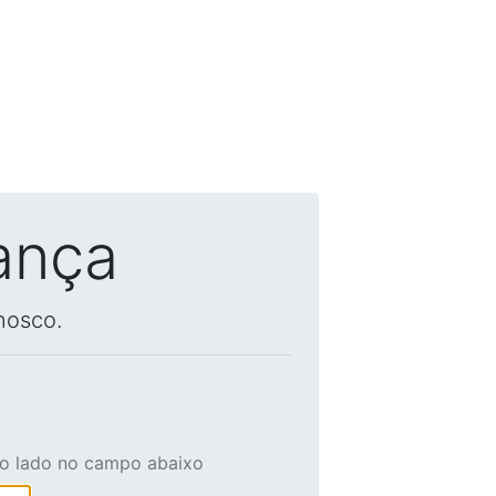
ança
nosco.
ao lado no campo abaixo