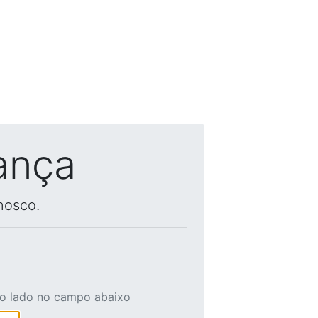
ança
nosco.
ao lado no campo abaixo