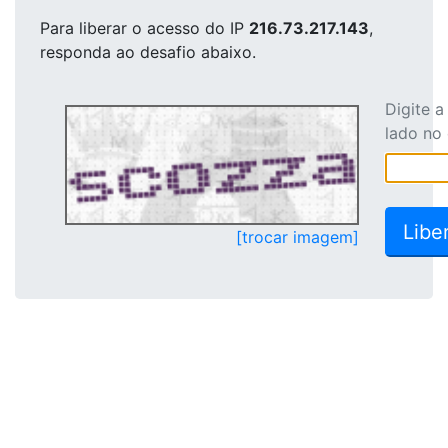
Para liberar o acesso
do IP
216.73.217.143
,
responda ao desafio abaixo.
Digite 
lado no
[trocar imagem]