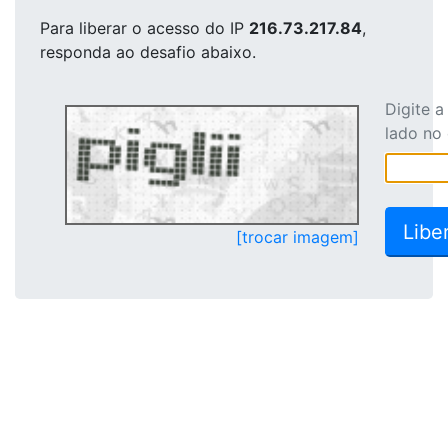
Para liberar o acesso
do IP
216.73.217.84
,
responda ao desafio abaixo.
Digite 
lado no
[trocar imagem]