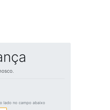
ança
nosco.
ao lado no campo abaixo