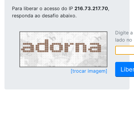
Para liberar o acesso
do IP
216.73.217.70
,
responda ao desafio abaixo.
Digite 
lado no
[trocar imagem]