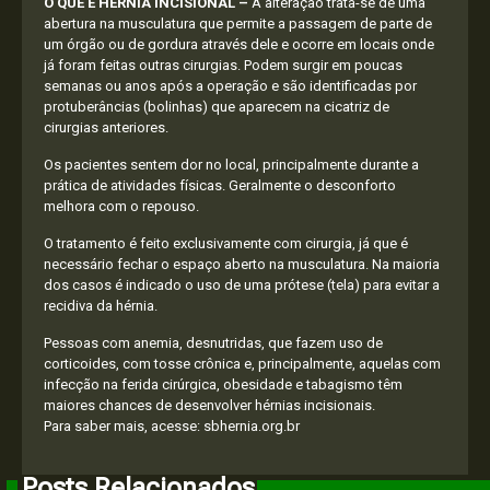
O QUE É HÉRNIA INCISIONAL –
A alteração trata-se de uma
abertura na musculatura que permite a passagem de parte de
um órgão ou de gordura através dele e ocorre em locais onde
já foram feitas outras cirurgias. Podem surgir em poucas
semanas ou anos após a operação e são identificadas por
protuberâncias (bolinhas) que aparecem na cicatriz de
cirurgias anteriores.
Os pacientes sentem dor no local, principalmente durante a
prática de atividades físicas. Geralmente o desconforto
melhora com o repouso.
O tratamento é feito exclusivamente com cirurgia, já que é
necessário fechar o espaço aberto na musculatura. Na maioria
dos casos é indicado o uso de uma prótese (tela) para evitar a
recidiva da hérnia.
Pessoas com anemia, desnutridas, que fazem uso de
corticoides, com tosse crônica e, principalmente, aquelas com
infecção na ferida cirúrgica, obesidade e tabagismo têm
maiores chances de desenvolver hérnias incisionais.
Para saber mais, acesse: sbhernia.org.br
Posts Relacionados