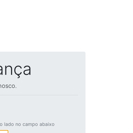
ança
nosco.
ao lado no campo abaixo