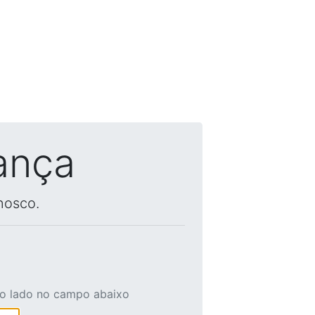
ança
nosco.
ao lado no campo abaixo