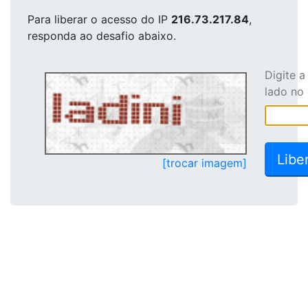
Para liberar o acesso
do IP
216.73.217.84
,
responda ao desafio abaixo.
Digite 
lado no
[trocar imagem]