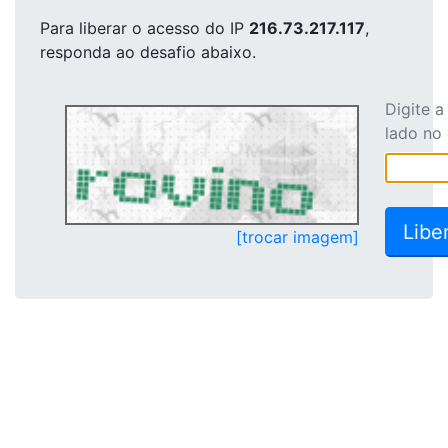
Para liberar o acesso
do IP
216.73.217.117
,
responda ao desafio abaixo.
Digite 
lado no
[trocar imagem]