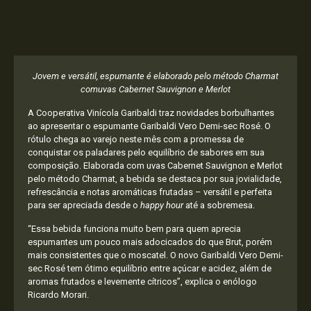
Jovem e versátil, espumante é elaborado pelo método Charmat
com
uvas Cabernet Sauvignon e Merlot
A Cooperativa Vinícola Garibaldi traz novidades borbulhantes
ao apresentar o espumante Garibaldi Vero Demi-sec Rosé. O
rótulo chega ao varejo neste mês com a promessa de
conquistar os paladares pelo equilíbrio de sabores em sua
composição. Elaborada com uvas Cabernet Sauvignon e Merlot
pelo método Charmat, a bebida se destaca por sua jovialidade,
refrescância e notas aromáticas frutadas – versátil e perfeita
para ser apreciada desde o
happy hour
até a sobremesa.
“Essa bebida funciona muito bem para quem aprecia
espumantes um pouco mais adocicados do que Brut, porém
mais consistentes que o moscatel. O novo Garibaldi Vero Demi-
sec Rosé tem ótimo equilíbrio entre açúcar e acidez, além de
aromas frutados e levemente cítricos”, explica o enólogo
Ricardo Morari.