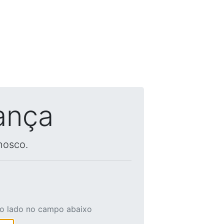
ança
nosco.
ao lado no campo abaixo