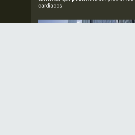
cardíacos
Santander e British Council oferecem 5 
bolsas de estudo para aprender inglês
online