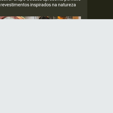
 revestimentos inspirados na natureza
átis e inédita neste domingo na Paulista:
po Mel Brasil