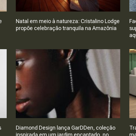
e
Natal em meio à natureza: Cristalino Lodge
Fa
propõe celebração tranquila na Amazônia
su
aq
s
Diamond Design lança GarDDen, coleção
Tr
inspirada em um jardim encantado, no
ma