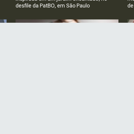
desfile da PatBO, em São Paulo
de
mil
Natal deve injetar quase R$70 bilhões na
Gr
economia
Ex