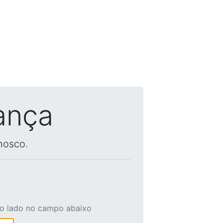
ança
nosco.
ao lado no campo abaixo